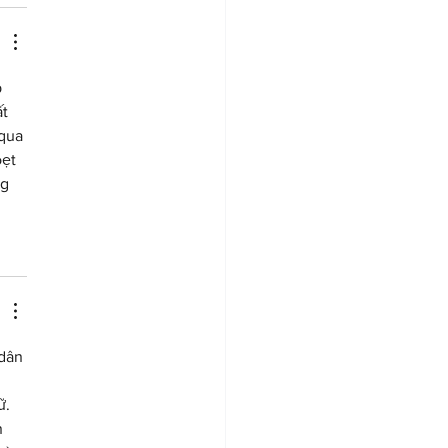
 
t 
qua 
ẹt 
g 
dân 
ữ. 
 