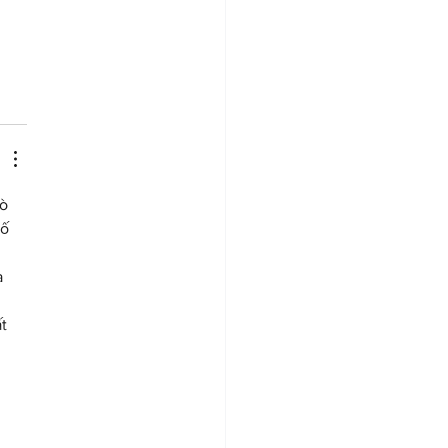
ò 
ố 
 
t 