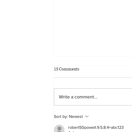
13 Comments
Write a comment...
The limits of employee benefits
Sort by:
Newest
education and what happens next
robert50powell.9.5.8.4+abc123