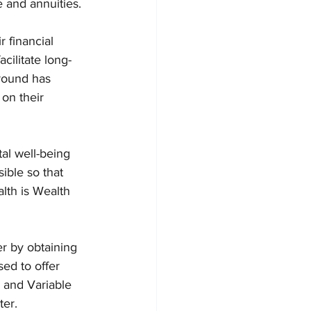
e and annuities.
 financial 
cilitate long-
round has 
on their 
al well-being 
ible so that 
lth is Wealth 
r by obtaining 
ed to offer 
, and Variable 
ter.