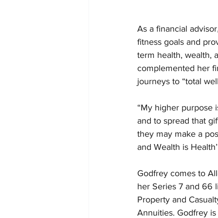
As a financial advisor
fitness goals and pro
term health, wealth,
complemented her fina
journeys to “total wel
“My higher purpose is
and to spread that gi
they may make a posit
and Wealth is Health’
Godfrey comes to Alle
her Series 7 and 66 l
Property and Casualty
Annuities. Godfrey is