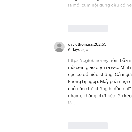
là mỗi cụm nội dung đều có he
Like
Reply
davidthom.a.s.282.55
6 days ago
https://pg88.money
 hôm bữa mì
mò xem giao diện ra sao. Mình
cục có dễ hiểu không. Cảm giác
không bị ngộp. Mấy phần nội dun
chỗ nào chứ không bị dồn chữ 
nhanh, không phải kéo lên kéo 
là…
Like
Reply