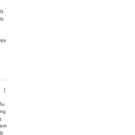
t. 
là 
Nói 
ểu 
ông 
g 
ành 
t 