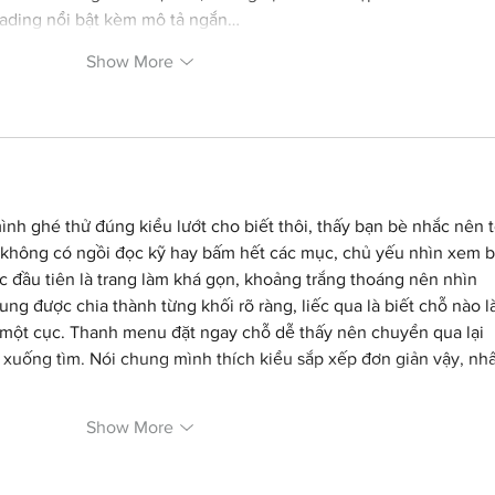
ading nổi bật kèm mô tả ngắn…
Show More
nh ghé thử đúng kiểu lướt cho biết thôi, thấy bạn bè nhắc nên t
 không có ngồi đọc kỹ hay bấm hết các mục, chủ yếu nhìn xem b
 đầu tiên là trang làm khá gọn, khoảng trắng thoáng nên nhìn 
g được chia thành từng khối rõ ràng, liếc qua là biết chỗ nào là
một cục. Thanh menu đặt ngay chỗ dễ thấy nên chuyển qua lại 
xuống tìm. Nói chung mình thích kiểu sắp xếp đơn giản vậy, nhấ
Show More