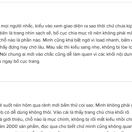
 mọi người nhắc, kiểu vào xem giao diện ra sao thôi chứ chưa kịp
tiên là trang nhìn sạch sẽ, bố cục chia mục rõ nên không phải mấ
t chỗ nào là phần nào. Mình cũng khá bất ngờ vì load nhanh, bấm 
hấy đứng hay chờ lâu. Màu sắc thì kiểu sang nhẹ, không bị lòe lo
Nói chung ai mới vào chắc cũng dễ làm quen vì các khối nội dun
u ngay bố cục trang.
ửi suốt nên hôm qua rảnh mới bấm thử coi sao. Mình không phải 
b có dễ dùng không thôi. Vào cái là thấy trang chủ chia khối rõ 
là giới thiệu, chỗ nào là mục chính, không bị rối mắt kiểu nhồi ch
tầm 2000 sản phẩm, đọc qua cho biết chứ mình cũng không quan