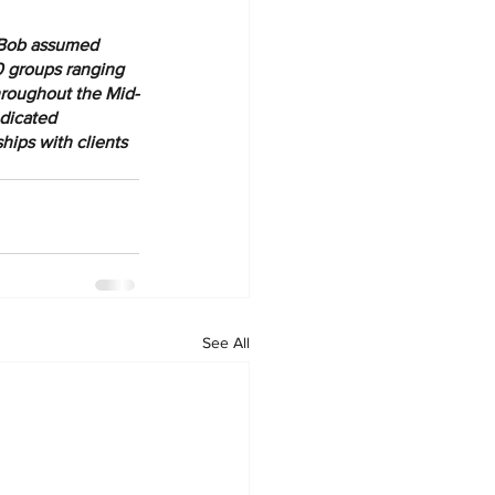
d Bob assumed 
0 groups ranging 
hroughout the Mid-
edicated 
ships with clients 
See All