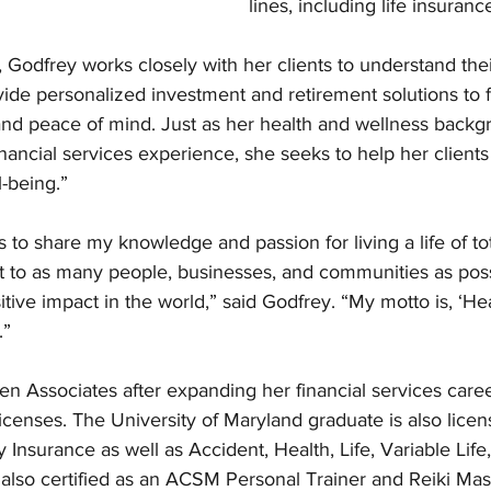
lines, including life insuranc
, Godfrey works closely with her clients to understand their
vide personalized investment and retirement solutions to fa
 and peace of mind. Just as her health and wellness backg
ncial services experience, she seeks to help her clients 
l-being.”
 to share my knowledge and passion for living a life of tot
ft to as many people, businesses, and communities as poss
ive impact in the world,” said Godfrey. “My motto is, ‘Hea
.”
n Associates after expanding her financial services caree
icenses. The University of Maryland graduate is also licens
 Insurance as well as Accident, Health, Life, Variable Life
 also certified as an ACSM Personal Trainer and Reiki Mas