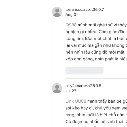
terrancecart.e.r.36.0.7
Aug 01
QS88
 mình mới ghé thử vì thấy
nghịch gì nhiều. Cảm giác đầu 
công tìm, lướt một chút là biế
lại vài mục mà gần như không t
nên nhìn lâu cũng đỡ mỏi mắt. 
xếp gọn gàng, nhìn phát là hiể
Like
Reply
billy24barne.s7.8.3.5
Jul 27
Link UU88
 mình thấy bạn bè g
soi kèo hay gì, chủ yếu xem we
ràng, nhìn lướt là biết chỗ nào 
Có đoạn họ nhắc hệ sinh thái 