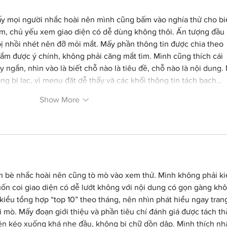
ấy mọi người nhắc hoài nên mình cũng bấm vào nghía thử cho biế
m, chủ yếu xem giao diện có dễ dùng không thôi. Ấn tượng đầu 
ị nhồi nhét nên đỡ mỏi mắt. Mấy phần thông tin được chia theo 
ắm được ý chính, không phải căng mắt tìm. Mình cũng thích cái 
ngắn, nhìn vào là biết chỗ nào là tiêu đề, chỗ nào là nội dung. 
g bị lạc, vì menu đặt dễ thấy và các khối thông tin tách bạch…
Show More
n bè nhắc hoài nên cũng tò mò vào xem thử. Mình không phải ki
ốn coi giao diện có dễ lướt không với nội dung có gọn gàng kh
o kiểu tổng hợp “top 10” theo tháng, nên nhìn phát hiểu ngay tran
i mò. Mấy đoạn giới thiệu và phần tiêu chí đánh giá được tách th
 nên kéo xuống khá nhẹ đầu, không bị chữ dồn dập. Mình thích nhấ