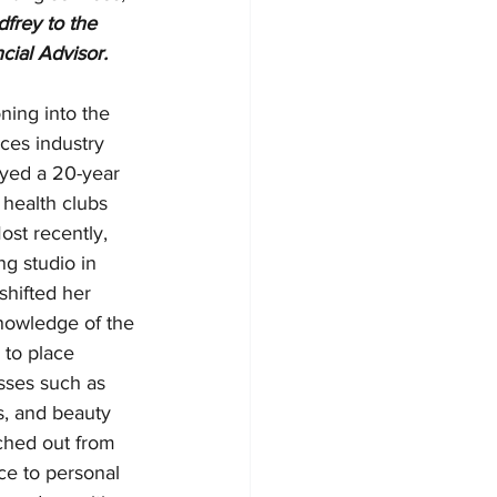
rey to the 
cial Advisor.
oning into the 
ces industry 
oyed a 20-year 
 health clubs 
st recently, 
g studio in 
shifted her 
nowledge of the 
 to place 
sses such as 
s, and beauty 
ched out from 
ce to personal 