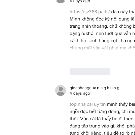
4 days ago
https://sv368.parts/
 dạo này th
Mình không đọc kỹ nội dung lắ
trang nhìn thoáng, chữ không b
dạng ô/khối nên lướt qua vẫn n
cách họ canh hàng cột khá ngay 
chung mới vào vài phút mà khôn
Like
Reply
giecphangqua.n.h.g.h.u.n.g
4 days ago
top nha cai uy tin
 mình thấy bạ
ngồi đọc hết từng dòng, chỉ mu
thôi. Vào cái là thấy họ đi the
đang tập trung vào gì, khỏi phả
từng khối riêng, tiêu đề to rõ