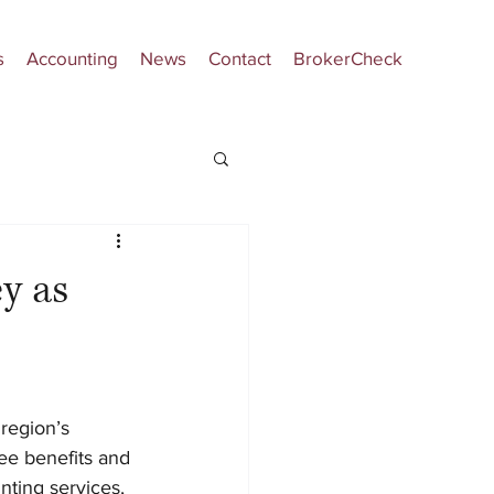
s
Accounting
News
Contact
BrokerCheck
y as
region’s 
ee benefits and 
nting services, 